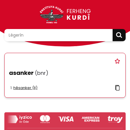
asanker
(bnr)
hêsanker (II)