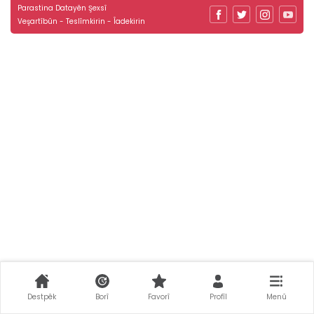
Parastina Datayên Şexsî
Veşartîbûn - Teslîmkirin - Îadekirin
Destpêk
Borî
Favorî
Profîl
Menû