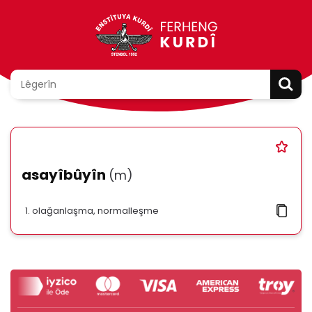
asayîbûyîn
(m)
olağanlaşma, normalleşme