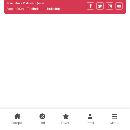
Parastina Datayên Şexsî
Veşartîbûn - Teslîmkirin - Îadekirin
Destpêk
Borî
Favorî
Profîl
Menû