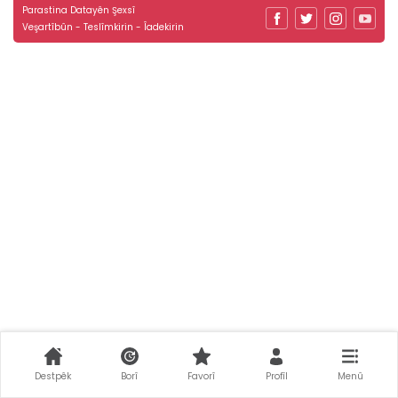
Parastina Datayên Şexsî
Veşartîbûn - Teslîmkirin - Îadekirin
Destpêk
Borî
Favorî
Profîl
Menû