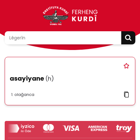
asayiyane
(h)
olağanca