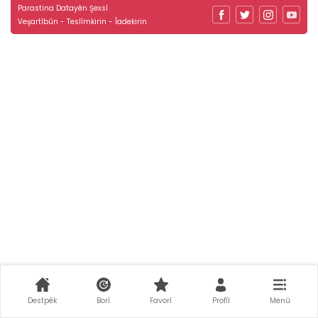
Parastina Datayên Şexsî
Veşartîbûn - Teslîmkirin - Îadekirin
Destpêk
Borî
Favorî
Profîl
Menû