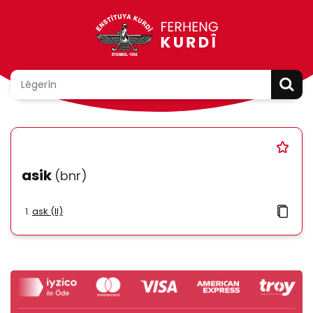
asik
(bnr)
ask (II)