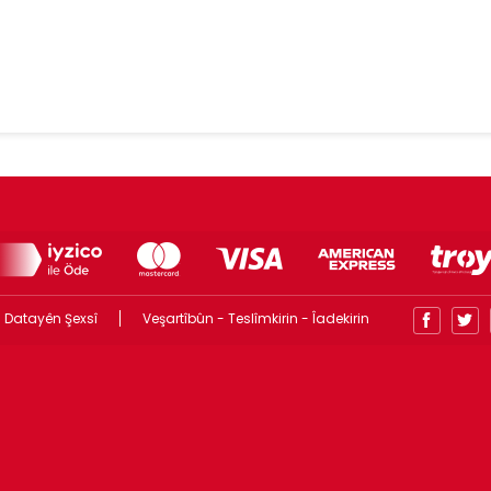
 Datayên Şexsî
Veşartîbûn - Teslîmkirin - Îadekirin