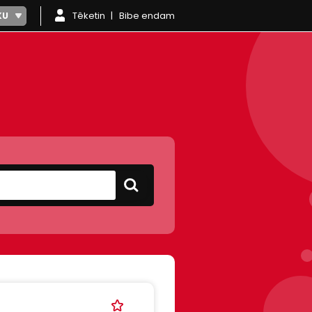
Têketin
Bibe endam
KU