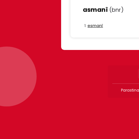
asmanî
(bnr)
esmanî
Parastina