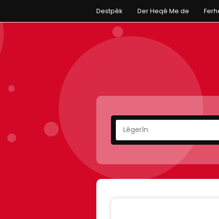
Destpêk
Der Heqê Me de
Fer