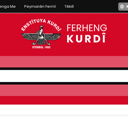
henga Me
Peymanên Fermî
Têkilî