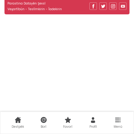
Parastina Datayên Şexsî
Veşartîbûn - Teslîmkirin - Îadekirin
Destpêk
Borî
Favorî
Profîl
Menû