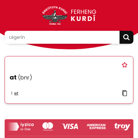
at
(bnr)
et