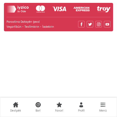
Parastina Datayên Şexsî
Veşartîbûn - Teslîmkirin - Îadekirin
Destpêk
Borî
Favorî
Profîl
Menû