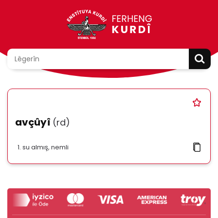
avçûyî
(rd)
su almış, nemli