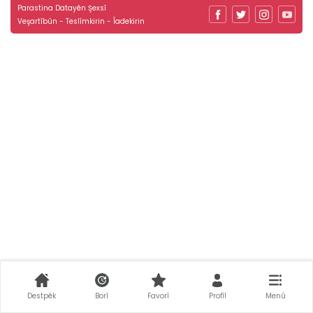
Parastina Datayên Şexsî
Veşartîbûn - Teslîmkirin - Îadekirin
Destpêk
Borî
Favorî
Profîl
Menû