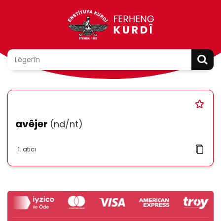
avêjer
(nd/nt)
atıcı