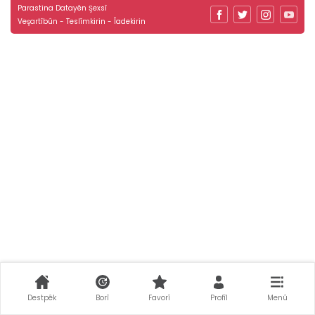
Parastina Datayên Şexsî
Veşartîbûn - Teslîmkirin - Îadekirin
Destpêk
Borî
Favorî
Profîl
Menû