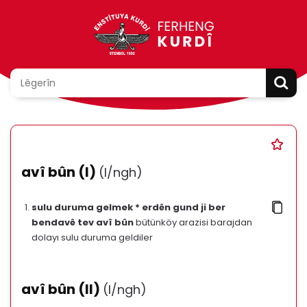
avî bûn (I)
(l/ngh)
sulu duruma gelmek * erdên gund ji ber
bendavê tev avî bûn
bütünköy arazisi barajdan
dolayı sulu duruma geldiler
avî bûn (II)
(l/ngh)