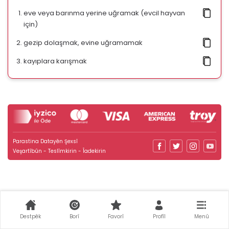
eve veya barınma yerine uğramak (evcil hayvan
için)
gezip dolaşmak, evine uğramamak
kayıplara karışmak
Parastina Datayên Şexsî
Veşartîbûn - Teslîmkirin - Îadekirin
Destpêk
Borî
Favorî
Profîl
Menû