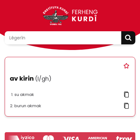
av kirin
(l/gh)
su akmak
burun akmak