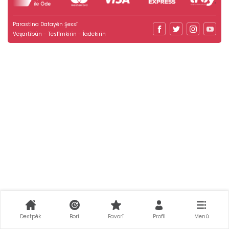
Parastina Datayên Şexsî
Veşartîbûn - Teslîmkirin - Îadekirin
Destpêk
Borî
Favorî
Profîl
Menû