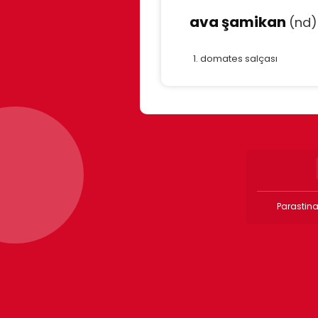
ava şamikan
(nd)
domates salçası
Parastina