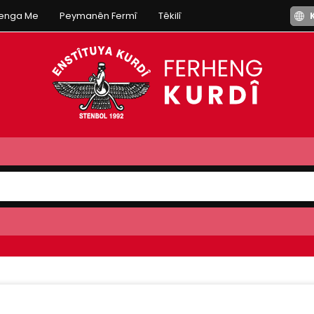
henga Me
Peymanên Fermî
Têkilî