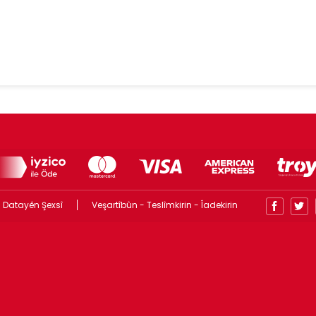
 Datayên Şexsî
Veşartîbûn - Teslîmkirin - Îadekirin