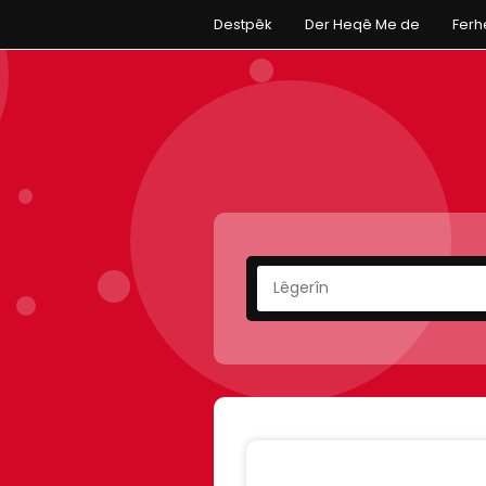
Destpêk
Der Heqê Me de
Fer