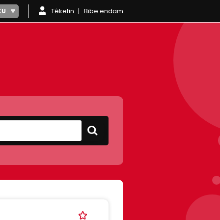
Têketin
Bibe endam
KU