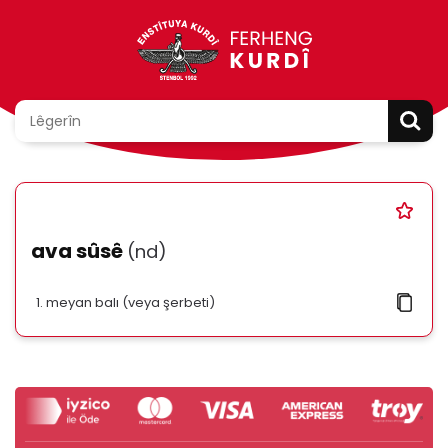
ava sûsê
(nd)
meyan balı (veya şerbeti)