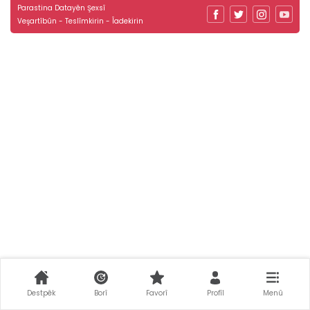
Parastina Datayên Şexsî
Veşartîbûn - Teslîmkirin - Îadekirin
Destpêk
Borî
Favorî
Profîl
Menû