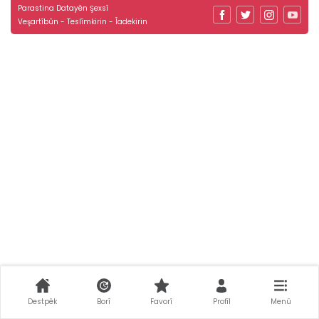
Parastina Datayên Şexsî
Veşartîbûn - Teslîmkirin - Îadekirin
Destpêk
Borî
Favorî
Profîl
Menû