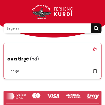
ava tirşê
(nd)
salça