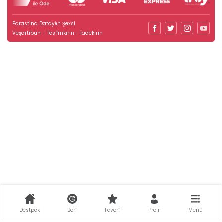
Parastina Datayên Şexsî
Veşartîbûn - Teslîmkirin - Îadekirin
Destpêk
Borî
Favorî
Profîl
Menû