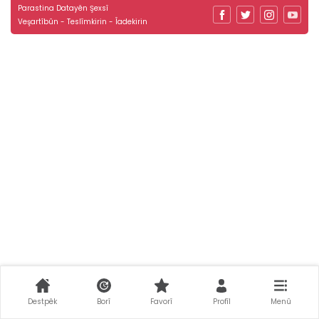
Parastina Datayên Şexsî
Veşartîbûn - Teslîmkirin - Îadekirin
Destpêk
Borî
Favorî
Profîl
Menû