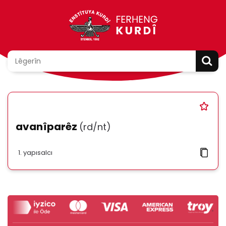
avanîparêz
(rd/nt)
yapısalcı