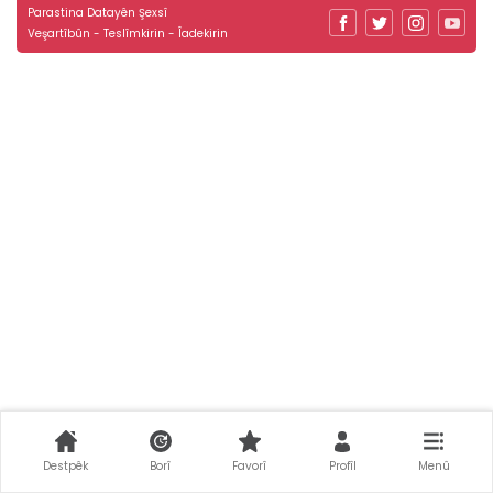
Parastina Datayên Şexsî
Veşartîbûn - Teslîmkirin - Îadekirin
Destpêk
Borî
Favorî
Profîl
Menû