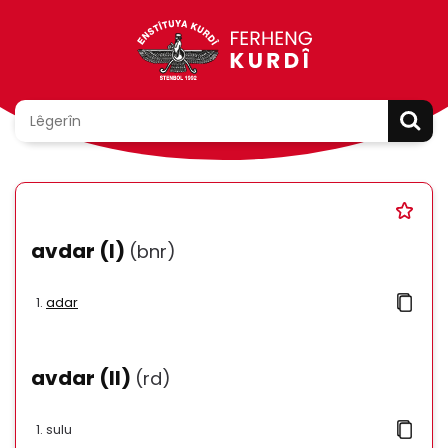
avdar (I)
(bnr)
adar
avdar (II)
(rd)
sulu