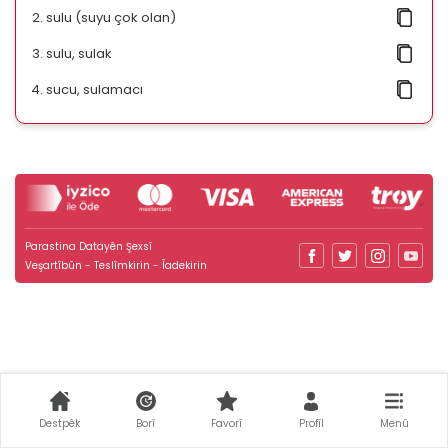
sulu (suyu çok olan)
sulu, sulak
sucu, sulamacı
Parastina Datayên Şexsî
Veşartîbûn - Teslîmkirin - Îadekirin
Destpêk
Borî
Favorî
Profîl
Menû