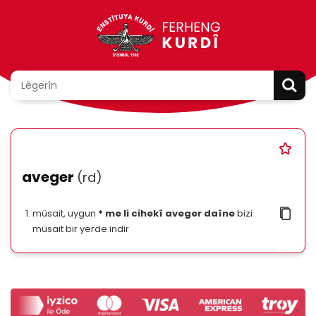
aveger
(rd)
müsait, uygun
* me li cihekî aveger daîne
bizi
müsait bir yerde indir