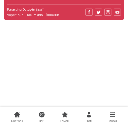
Parastina Datayên Şexsî
Veşartîbûn - Teslîmkirin - Îadekirin
Destpêk
Borî
Favorî
Profîl
Menû