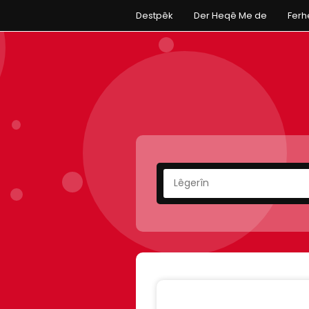
Destpêk
Der Heqê Me de
Fer