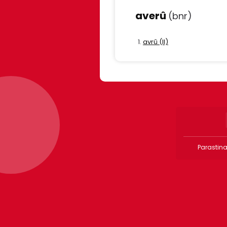
averû
(bnr)
avrû (II)
Parastina