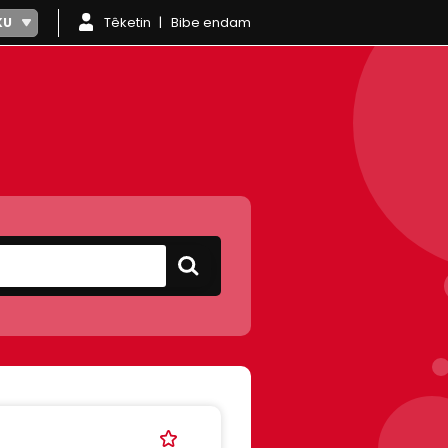
Têketin
Bibe endam
KU