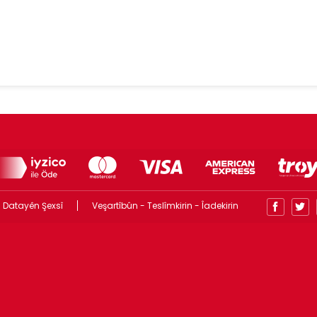
 Datayên Şexsî
Veşartîbûn - Teslîmkirin - Îadekirin