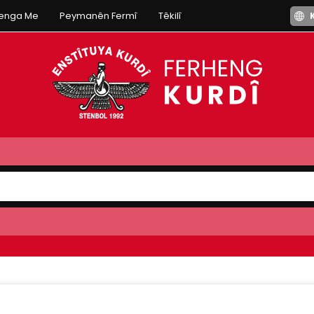
henga Me
Peymanên Fermî
Têkilî