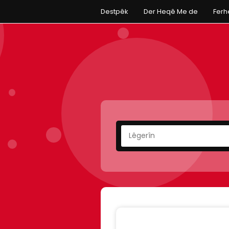
Destpêk
Der Heqê Me de
Fer