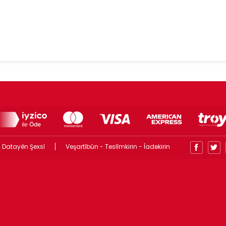
 Datayên Şexsî
Veşartîbûn - Teslîmkirin - Îadekirin