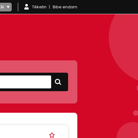
Têketin
Bibe endam
KU