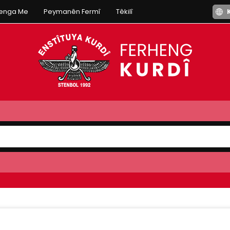
henga Me
Peymanên Fermî
Têkilî