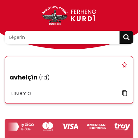
avhelçîn
(rd)
su emici