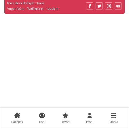
Parastina Datayên Şexsî
Veşartîbûn - Teslîmkirin - Îadekirin
Destpêk
Borî
Favorî
Profîl
Menû