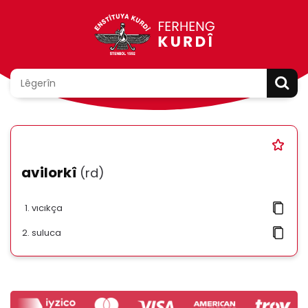
avilorkî
(rd)
vıcıkça
suluca