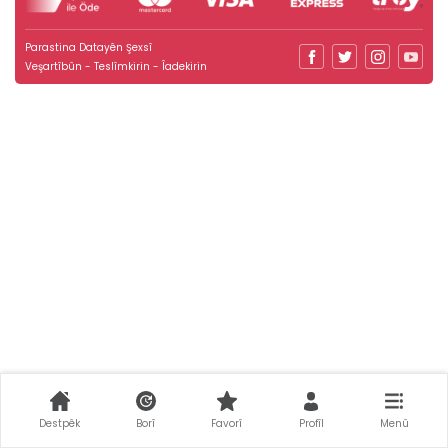
Parastina Datayên Şexsî
Veşartîbûn - Teslîmkirin - Îadekirin
Destpêk
Borî
Favorî
Profîl
Menû