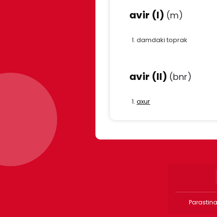
avir (I)
(m)
damdaki toprak
avir (II)
(bnr)
axur
Parastina