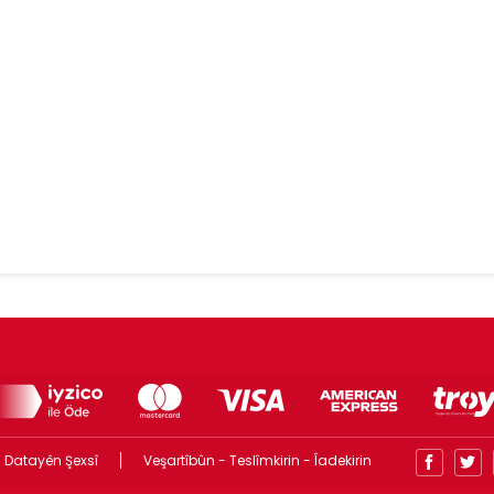
 Datayên Şexsî
Veşartîbûn - Teslîmkirin - Îadekirin