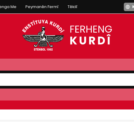
henga Me
Peymanên Fermî
Têkilî