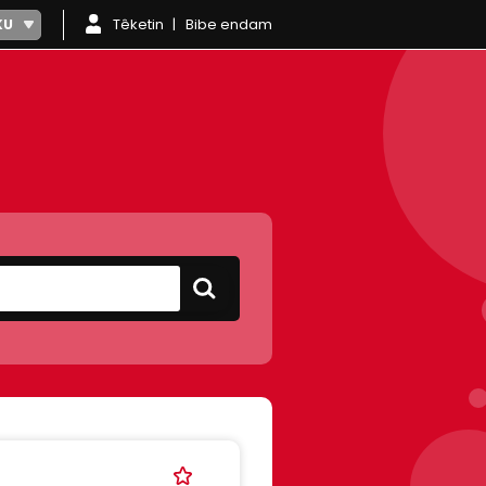
Têketin
Bibe endam
KU