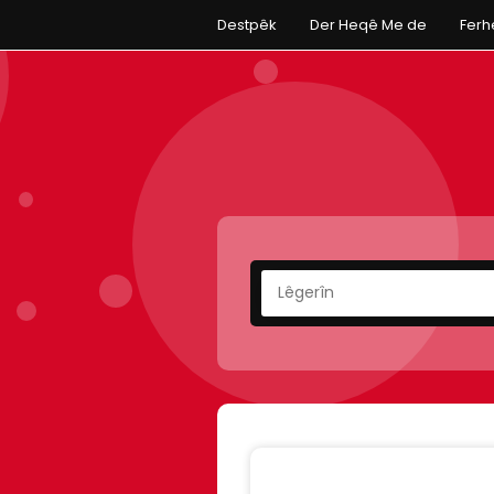
Destpêk
Der Heqê Me de
Fer