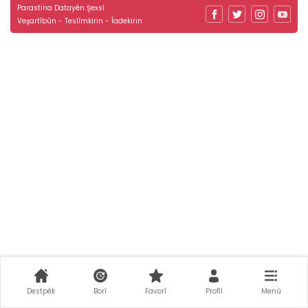
Parastina Datayên Şexsî
Veşartîbûn - Teslîmkirin - Îadekirin
Destpêk
Borî
Favorî
Profîl
Menû