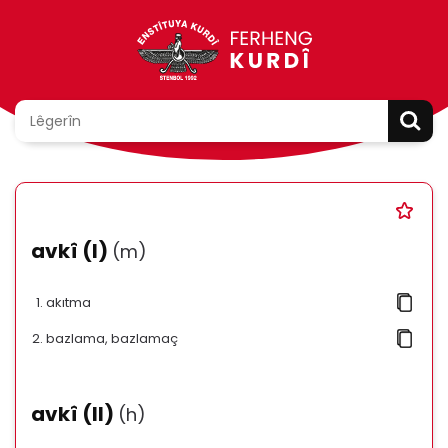
avkî (I)
(m)
akıtma
bazlama, bazlamaç
avkî (II)
(h)