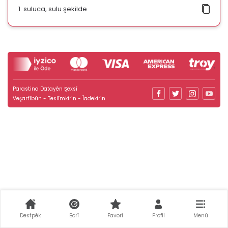
suluca, sulu şekilde
Parastina Datayên Şexsî
Veşartîbûn - Teslîmkirin - Îadekirin
Destpêk
Borî
Favorî
Profîl
Menû