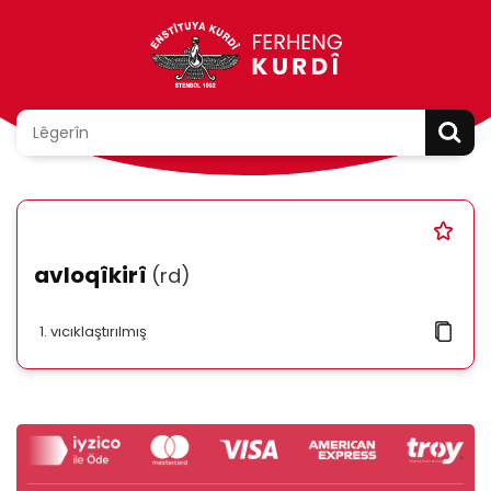
avloqîkirî
(rd)
vıcıklaştırılmış