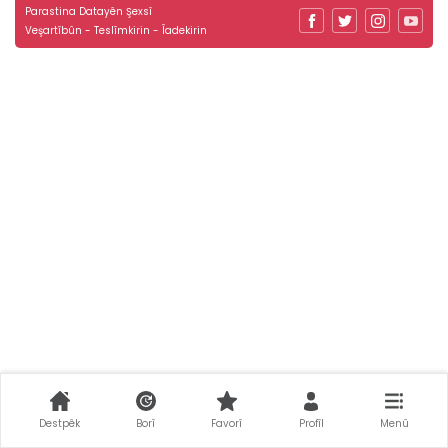
Parastina Datayên Şexsî
Veşartîbûn - Teslîmkirin - Îadekirin
Destpêk
Borî
Favorî
Profîl
Menû