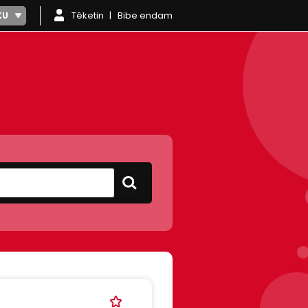
Têketin
Bibe endam
KU