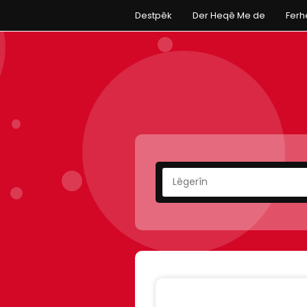
Destpêk
Der Heqê Me de
Fer