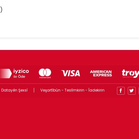
)
 Datayên Şexsî
Veşartîbûn - Teslîmkirin - Îadekirin