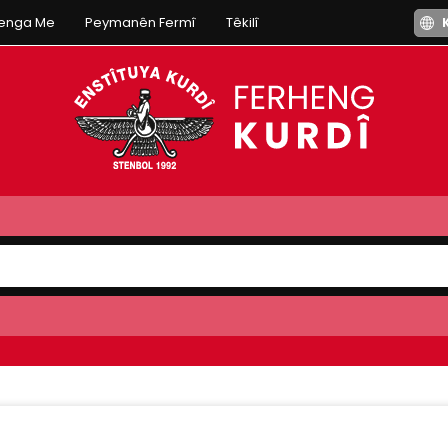
henga Me
Peymanên Fermî
Têkilî