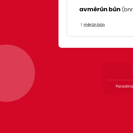
avmêrûn bûn
(bnr
mêrûn bûn
Parastina