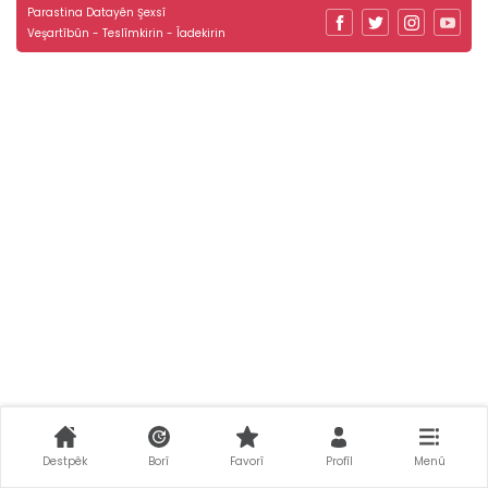
Parastina Datayên Şexsî
Veşartîbûn - Teslîmkirin - Îadekirin
Destpêk
Borî
Favorî
Profîl
Menû