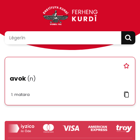
avok
(n)
matara