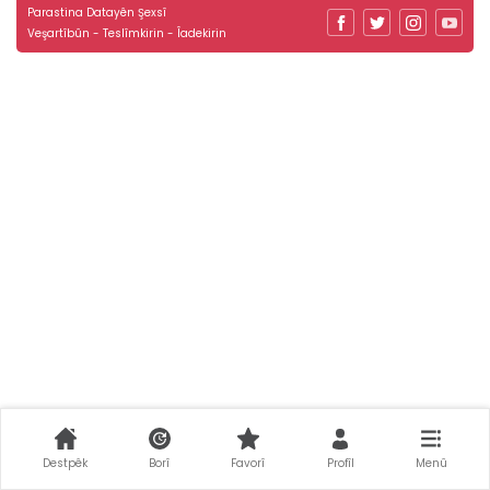
Parastina Datayên Şexsî
Veşartîbûn - Teslîmkirin - Îadekirin
Destpêk
Borî
Favorî
Profîl
Menû