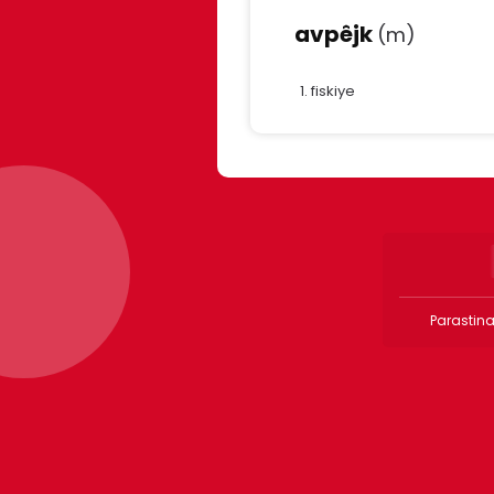
avpêjk
(m)
fiskiye
Parastina