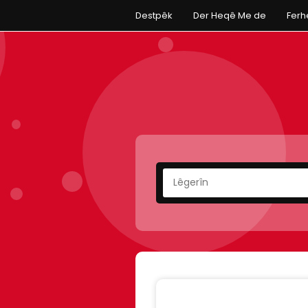
Destpêk
Der Heqê Me de
Fer