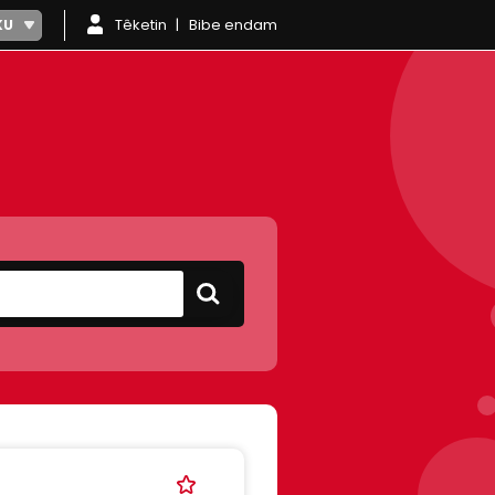
Têketin
Bibe endam
KU