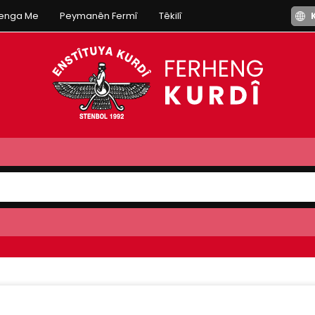
henga Me
Peymanên Fermî
Têkilî