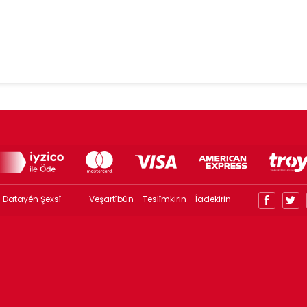
 Datayên Şexsî
Veşartîbûn - Teslîmkirin - Îadekirin