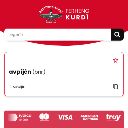
avpijên
(bnr)
avpijîn