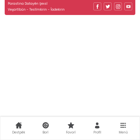
Parastina Datayên Şexsî
Veşartîbûn - Teslîmkirin - Îadekirin
Destpêk
Borî
Favorî
Profîl
Menû