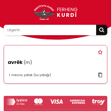
avrêk
(m)
mecra, yatak (su yatağı)