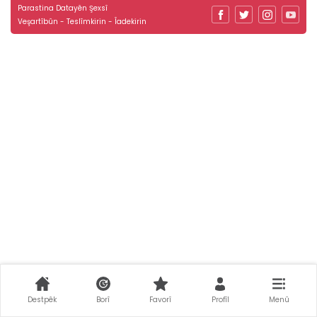
Parastina Datayên Şexsî
Veşartîbûn - Teslîmkirin - Îadekirin
Destpêk
Borî
Favorî
Profîl
Menû