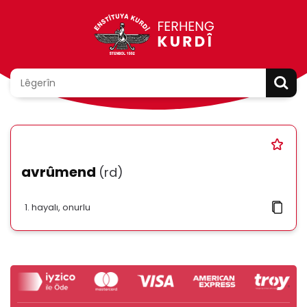
avrûmend
(rd)
hayalı, onurlu