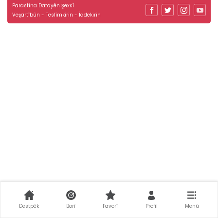
Parastina Datayên Şexsî
Veşartîbûn - Teslîmkirin - Îadekirin
Destpêk
Borî
Favorî
Profîl
Menû