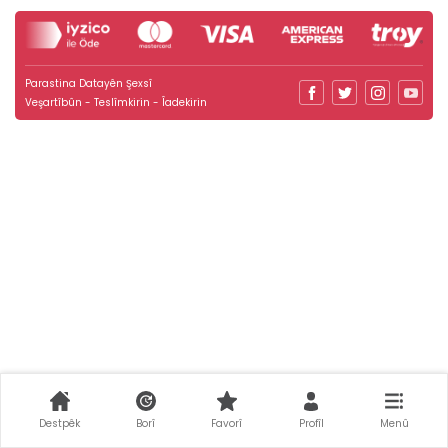
Parastina Datayên Şexsî
Veşartîbûn - Teslîmkirin - Îadekirin
Destpêk
Borî
Favorî
Profîl
Menû