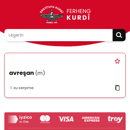
avreşan
(m)
su serpme