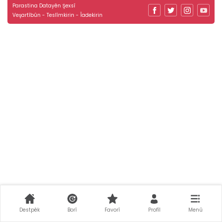
Parastina Datayên Şexsî
Veşartîbûn - Teslîmkirin - Îadekirin
Destpêk
Borî
Favorî
Profîl
Menû