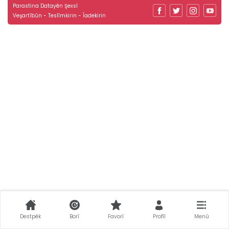
Parastina Datayên Şexsî
Veşartîbûn - Teslîmkirin - Îadekirin
Destpêk
Borî
Favorî
Profîl
Menû