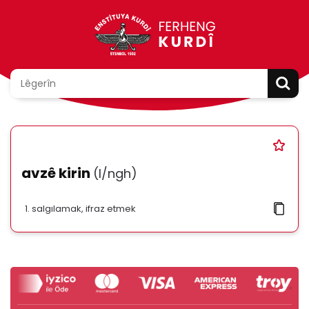
avzê kirin
(l/ngh)
salgılamak, ifraz etmek