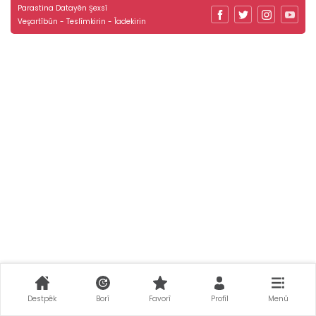
Parastina Datayên Şexsî
Veşartîbûn - Teslîmkirin - Îadekirin
Destpêk
Borî
Favorî
Profîl
Menû