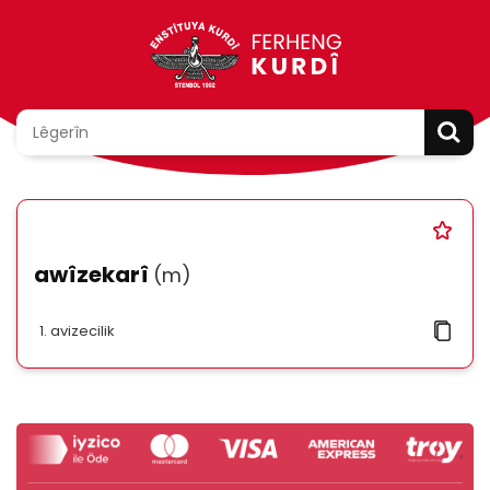
awîzekarî
(m)
avizecilik