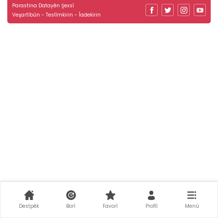
Parastina Datayên Şexsî
Veşartîbûn - Teslîmkirin - Îadekirin
Destpêk
Borî
Favorî
Profîl
Menû