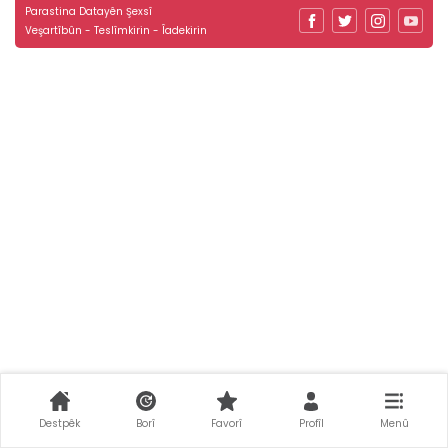
Parastina Datayên Şexsî
Veşartîbûn - Teslîmkirin - Îadekirin
Destpêk
Borî
Favorî
Profîl
Menû