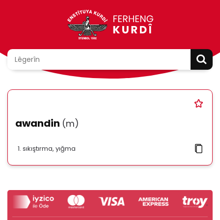
awandin
(m)
sıkıştırma, yığma