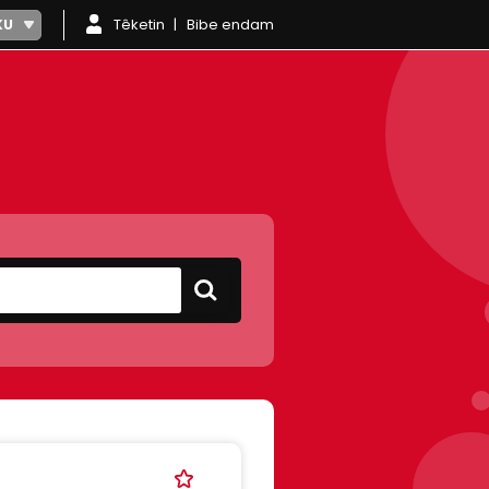
Têketin
Bibe endam
KU