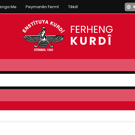
henga Me
Peymanên Fermî
Têkilî