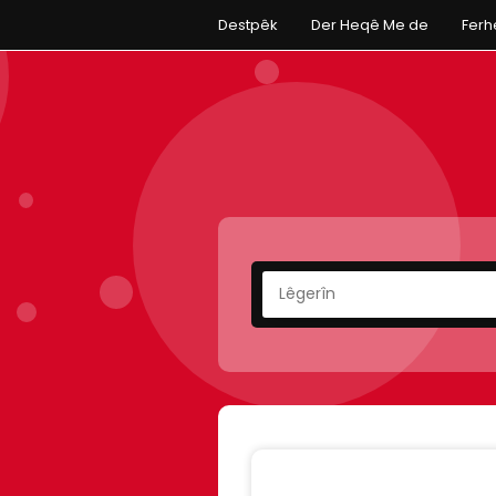
Destpêk
Der Heqê Me de
Fer