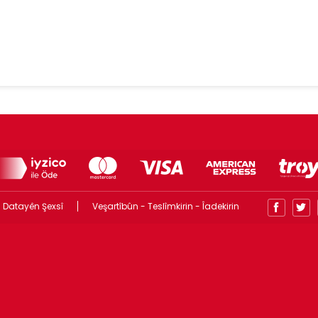
 Datayên Şexsî
Veşartîbûn - Teslîmkirin - Îadekirin