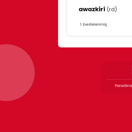
awazkirî
(rd)
bestelenmiş
Parastina