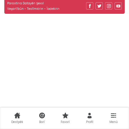
Parastina Datayên Şexsî
Veşartîbûn - Teslîmkirin - Îadekirin
Destpêk
Borî
Favorî
Profîl
Menû