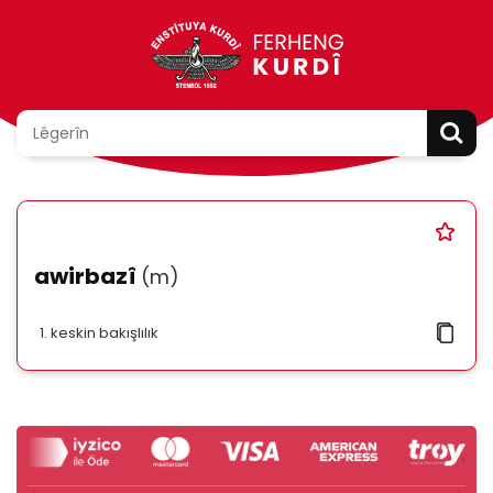
awirbazî
(m)
keskin bakışlılık