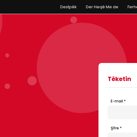
Destpêk
Der Heqê Me de
Fer
Têketin
E-mail *
Şîfre *