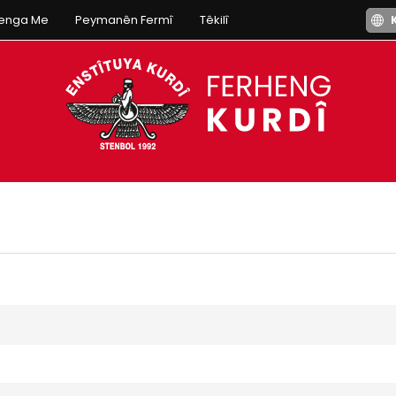
henga Me
Peymanên Fermî
Têkilî