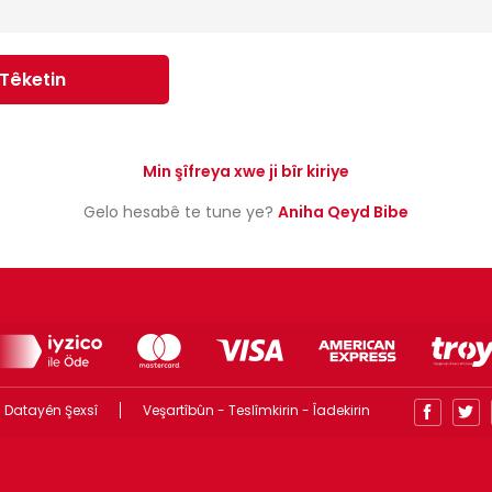
Têketin
Min şîfreya xwe ji bîr kiriye
Gelo hesabê te tune ye?
Aniha Qeyd Bibe
 Datayên Şexsî
Veşartîbûn - Teslîmkirin - Îadekirin