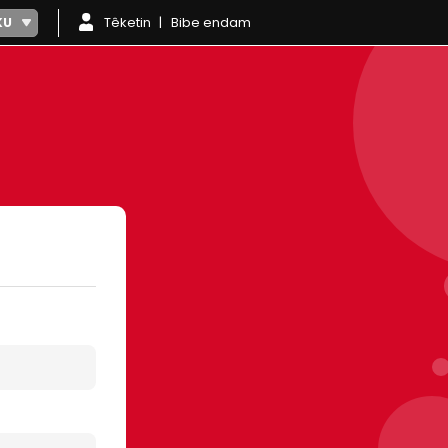
Têketin
Bibe endam
KU