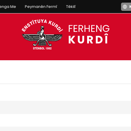
henga Me
Peymanên Fermî
Têkilî