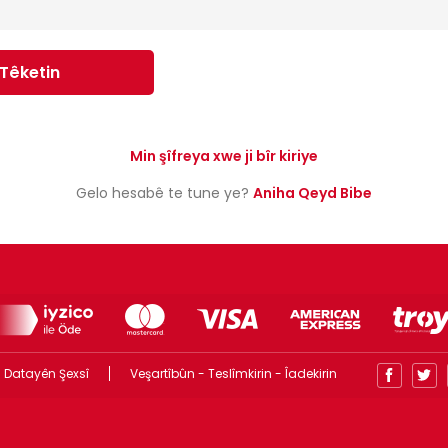
Têketin
Min şîfreya xwe ji bîr kiriye
Gelo hesabê te tune ye?
Aniha Qeyd Bibe
 Datayên Şexsî
Veşartîbûn - Teslîmkirin - Îadekirin