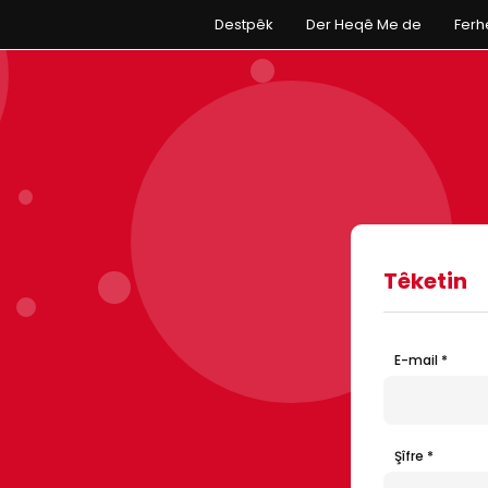
Destpêk
Der Heqê Me de
Fer
Têketin
E-mail *
Şîfre *