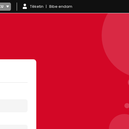
Têketin
Bibe endam
KU