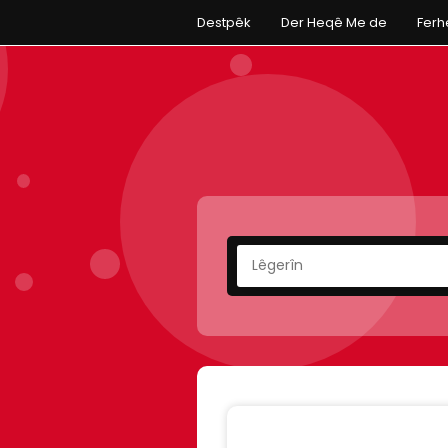
Destpêk
Der Heqê Me de
Fer