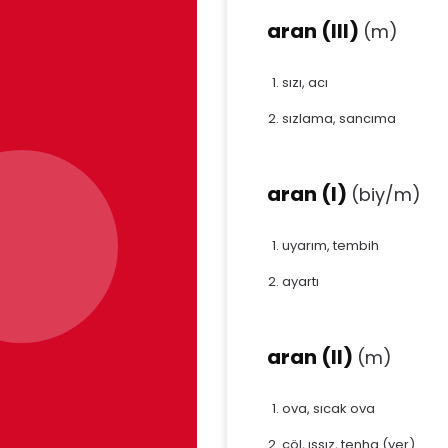
aran (III)
(m)
sızı, acı
sızlama, sancıma
aran (I)
(biy/m)
uyarım, tembih
ayartı
aran (II)
(m)
ova, sıcak ova
çöl, ıssız, tenha (yer)