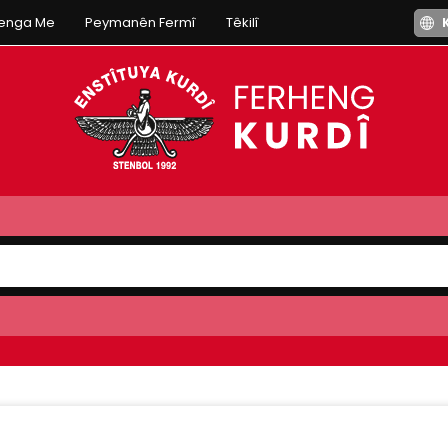
henga Me
Peymanên Fermî
Têkilî