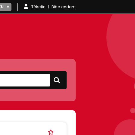
Têketin
Bibe endam
KU