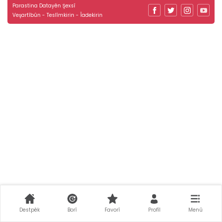
Parastina Datayên Şexsî
Veşartîbûn - Teslîmkirin - Îadekirin
Destpêk
Borî
Favorî
Profîl
Menû